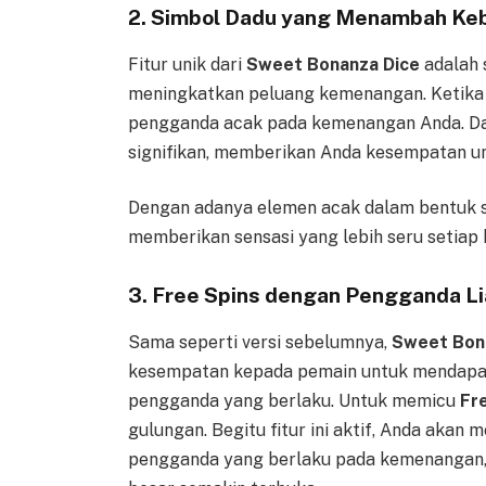
2. Simbol Dadu yang Menambah Ke
Fitur unik dari
Sweet Bonanza Dice
adalah 
meningkatkan peluang kemenangan. Ketika
pengganda acak pada kemenangan Anda. Da
signifikan, memberikan Anda kesempatan u
Dengan adanya elemen acak dalam bentuk si
memberikan sensasi yang lebih seru setiap k
3. Free Spins dengan Pengganda Li
Sama seperti versi sebelumnya,
Sweet Bon
kesempatan kepada pemain untuk mendapat
pengganda yang berlaku. Untuk memicu
Fr
gulungan. Begitu fitur ini aktif, Anda akan
pengganda yang berlaku pada kemenangan