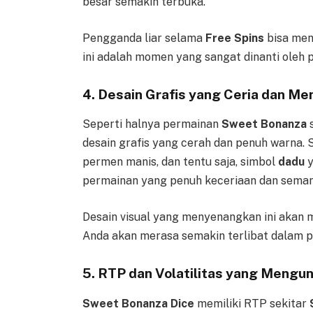
besar semakin terbuka.
Pengganda liar selama
Free Spins
bisa men
ini adalah momen yang sangat dinanti oleh 
4. Desain Grafis yang Ceria dan Me
Seperti halnya permainan
Sweet Bonanza
desain grafis yang cerah dan penuh warna.
permen manis, dan tentu saja, simbol
dadu
y
permainan yang penuh keceriaan dan seman
Desain visual yang menyenangkan ini akan
Anda akan merasa semakin terlibat dalam p
5. RTP dan Volatilitas yang Mengu
Sweet Bonanza Dice
memiliki RTP sekitar