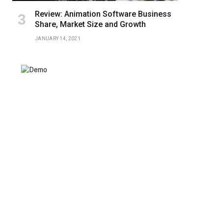
Review: Animation Software Business
Share, Market Size and Growth
JANUARY 14, 2021