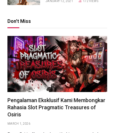
JANUARY 12, 2021
172
VIEWS
Don't Miss
Pengalaman Eksklusif Kami Membongkar
Rahasia Slot Pragmatic Treasures of
Osiris
MARCH 1, 2026