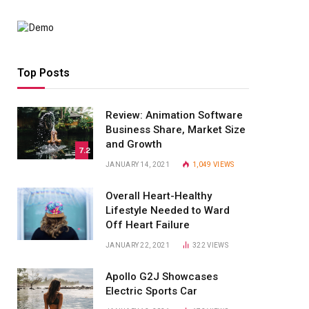
Top Posts
Review: Animation Software
Business Share, Market Size
and Growth
7.2
JANUARY 14, 2021
1,049
VIEWS
Overall Heart-Healthy
Lifestyle Needed to Ward
Off Heart Failure
JANUARY 22, 2021
322
VIEWS
Apollo G2J Showcases
Electric Sports Car