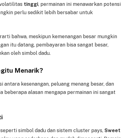
olatilitas
tinggi
, permainan ini menawarkan potensi
kin perlu sedikit lebih bersabar untuk
rarti bahwa, meskipun kemenangan besar mungkin
gan itu datang, pembayaran bisa sangat besar,
an oleh simbol dadu.
gitu Menarik?
 antara kesenangan, peluang menang besar, dan
da beberapa alasan mengapa permainan ini sangat
i
 seperti simbol dadu dan sistem cluster pays,
Sweet